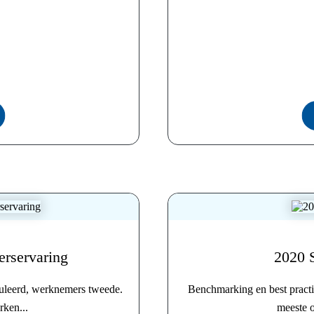
rservaring
2020 S
muleerd, werknemers tweede.
Benchmarking en best pract
ken...
meeste o