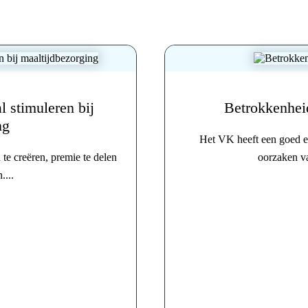
 stimuleren bij
Betrokkenhei
ng
Het VK heeft een goed e
te creëren, premie te delen
oorzaken va
....