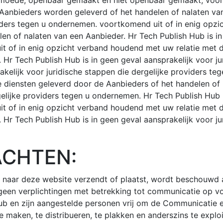
moede, openbaar gemaakt en niet openbaar gemaakt, voort
 Aanbieders worden geleverd of het handelen of nalaten van
oviders tegen u ondernemen. voortkomend uit of in enig op
en of nalaten van een Aanbieder. Hr Tech Publish Hub is in
t of in enig opzicht verband houdend met uw relatie met 
Hr Tech Publish Hub is in geen geval aansprakelijk voor ju
kelijk voor juridische stappen die dergelijke providers te
diensten geleverd door de Aanbieders of het handelen of n
gelijke providers tegen u ondernemen. Hr Tech Publish Hub i
t of in enig opzicht verband houdend met uw relatie met 
Hr Tech Publish Hub is in geen geval aansprakelijk voor ju
ACHTEN:
u naar deze website verzendt of plaatst, wordt beschouwd a
 geen verplichtingen met betrekking tot communicatie op 
ub en zijn aangestelde personen vrij om de Communicatie en
 maken, te distribueren, te plakken en anderszins te explo