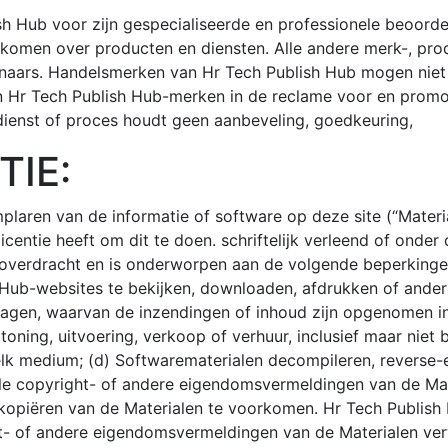
 Hub voor zijn gespecialiseerde en professionele beoordel
e komen over producten en diensten. Alle andere merk-, pro
naars. Handelsmerken van Hr Tech Publish Hub mogen niet 
n Hr Tech Publish Hub-merken in de reclame voor en promot
 dienst of proces houdt geen aanbeveling, goedkeuring,
TIE:
plaren van de informatie of software op deze site (“Mater
icentie heeft om dit te doen. schriftelijk verleend of onder 
msoverdracht en is onderworpen aan de volgende beperkinge
ub-websites te bekijken, downloaden, afdrukken of andersz
vragen, waarvan de inzendingen of inhoud zijn opgenomen in 
ning, uitvoering, verkoop of verhuur, inclusief maar niet 
elk medium; (d) Softwarematerialen decompileren, reverse-
lle copyright- of andere eigendomsvermeldingen van de Mat
piëren van de Materialen te voorkomen. Hr Tech Publish Hu
t- of andere eigendomsvermeldingen van de Materialen ver