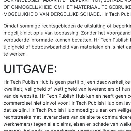
OOK (INCLUSIEF, MAAR NIET BEPERKT TOT, SCHADE V
OF ONMOGELIJKHEID OM HET MATERIAAL TE GEBRUIKEN 
MOGELIJKHEID VAN DERGELIJKE SCHADE. Hr Tech Pub
Omdat sommige rechtsgebieden de uitsluiting of beperkin
mogelijk niet op u van toepassing. Zonder het voorgaand
verouderde informatie kunnen bevatten. Hr Tech Publish H
tijdigheid of betrouwbaarheid van materialen en is niet a
te werken.
UITGAVE:
Hr Tech Publish Hub is geen partij bij een daadwerkelijk
kwaliteit, veiligheid of wettigheid van leveranciers of hu
van de website. Hr Tech Publish Hub kan en heeft geen co
commercieel niet zinvol voor Hr Tech Publish Hub om lever
dat ze zijn. Hr Tech Publish Hub moedigt u aan om veilig
rechtstreeks met leveranciers van de site te communicer
werknemers) tegen alle claims, eisen en schade van welke 