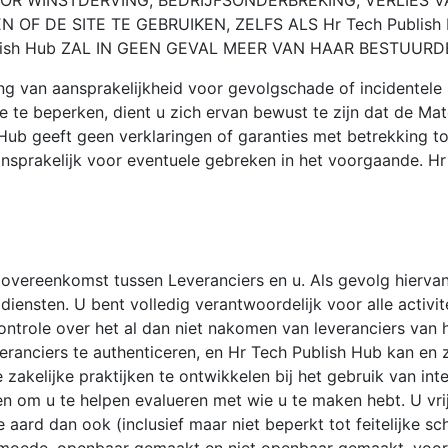
OOR WINSTDERVING, BEDRIJFSONDERBREKING, VERLIES 
OF DE SITE TE GEBRUIKEN, ZELFS ALS Hr Tech Publis
lish Hub ZAL IN GEEN GEVAL MEER VAN HAAR BESTUURDE
g van aansprakelijkheid voor gevolgschade of incidentele
e te beperken, dient u zich ervan bewust te zijn dat de Ma
ub geeft geen verklaringen of garanties met betrekking to
ansprakelijk voor eventuele gebreken in het voorgaande. Hr 
e overeenkomst tussen Leveranciers en u. Als gevolg hierva
n diensten. U bent volledig verantwoordelijk voor alle activ
ntrole over het al dan niet nakomen van leveranciers van h
anciers te authenticeren, en Hr Tech Publish Hub kan en za
e zakelijke praktijken te ontwikkelen bij het gebruik van i
en om u te helpen evalueren met wie u te maken hebt. U vr
aard dan ook (inclusief maar niet beperkt tot feitelijke sc