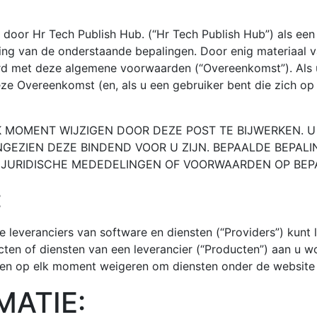
 door Hr Tech Publish Hub. (“Hr Tech Publish Hub”) als een
ing van de onderstaande bepalingen. Door enig materiaal 
oord met deze algemene voorwaarden (“Overeenkomst”). Als u
ze Overeenkomst (en, als u een gebruiker bent die zich op 
K MOMENT WIJZIGEN DOOR DEZE POST TE BIJWERKEN. U 
NGEZIEN DEZE BINDEND VOOR U ZIJN. BEPAALDE BEP
 JURIDISCHE MEDEDELINGEN OF VOORWAARDEN OP BEPA
:
everanciers van software en diensten (“Providers”) kunt lo
ten of diensten van een leverancier (“Producten”) aan u w
ken op elk moment weigeren om diensten onder de website 
ATIE: