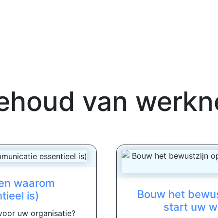
ehoud van werk
(en waarom
Bouw het bewus
ieel is)
start uw w
oor uw organisatie?