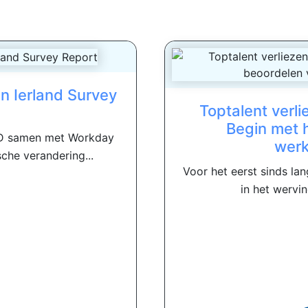
n Ierland Survey
Toptalent verl
Begin met 
CIPD samen met Workday
werk
che verandering...
Voor het eerst sinds la
in het wervin