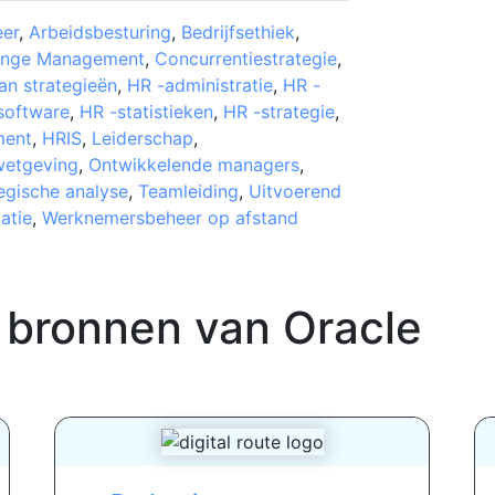
er
,
Arbeidsbesturing
,
Bedrijfsethiek
,
nge Management
,
Concurrentiestrategie
,
an strategieën
,
HR -administratie
,
HR -
software
,
HR -statistieken
,
HR -strategie
,
ent
,
HRIS
,
Leiderschap
,
wetgeving
,
Ontwikkelende managers
,
egische analyse
,
Teamleiding
,
Uitvoerend
atie
,
Werknemersbeheer op afstand
 bronnen van
Oracle