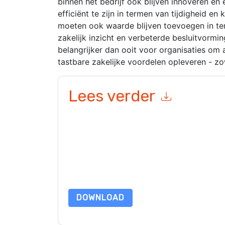
binnen het bedrijf ook blijven innoveren en
efficiënt te zijn in termen van tijdigheid e
moeten ook waarde blijven toevoegen in ter
zakelijk inzicht en verbeterde besluitvormi
belangrijker dan ooit voor organisaties om 
tastbare zakelijke voordelen opleveren - zo
Lees verder
Door dit formulier in te dienen gaat u hiermee a
marketinggerelateerde e-mails of telefonisch. 
websites en communicatie is onderworpen aan hu
Door deze bron aan te vragen gaat u akkoord m
zijn beschermd door onze
Privacyverklaring
. Als
dataprotection@techpublishhub.com
DOWNLOAD