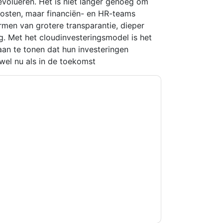
 evolueren. Het is niet langer genoeg om
n kosten, maar financiën- en HR-teams
men van grotere transparantie, dieper
ng. Met het cloudinvesteringsmodel is het
aan te tonen dat hun investeringen
wel nu als in de toekomst
kkoord
Oracle
contact met u opnemen
U kunt zich op elk moment afmelden.
Oracle
n privacyverklaring.
et onze gebruiksvoorwaarden. Alle gegevens
 u nog vragen heeft, kunt u mailen