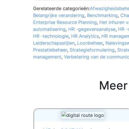
Gerelateerde categorieën:
Afwezigheidsbehe
Belangrijke verandering
,
Benchmarking
,
Cha
Enterprise Resource Planning
,
Het inhuren v
automatisering
,
HR -gegevensanalyse
,
HR -
HR -technologie
,
HR Analytics
,
HR managem
Leiderschapsstijlen
,
Loonbeheer
,
Nalevings
Prestatiebeheer
,
Strategieformulering
,
Strat
management
,
Verbetering van de communic
Meer