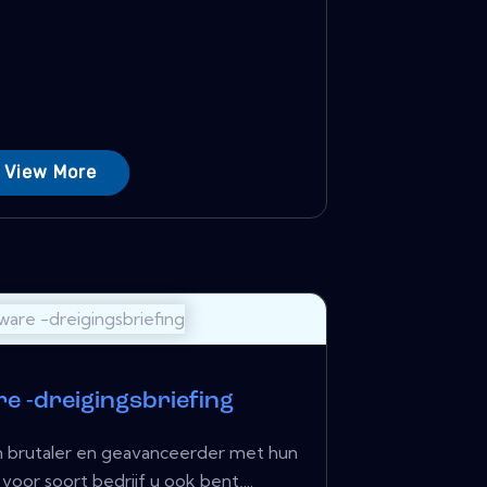
View More
 -dreigingsbriefing
 brutaler en geavanceerder met hun
oor soort bedrijf u ook bent,...