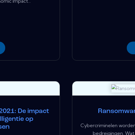
mic Impact...
2021: De impact
Ransomware
ligentie op
Cybercriminelen worden
sen
bedreigingen. Wat v