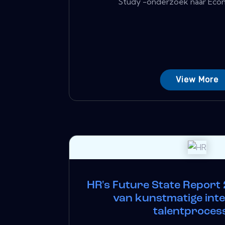
Study -onderzoek naar Econo
View More
HR's Future State Report 
van kunstmatige intel
talentproces