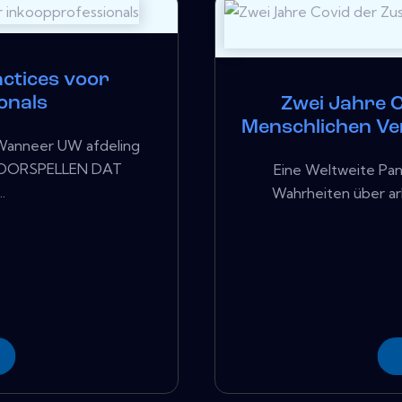
actices voor
onals
Zwei Jahre 
Menschlichen Ve
Wanneer UW afdeling
s vOORSPELLEN DAT
Eine Weltweite Pan
.
Wahrheiten über arb