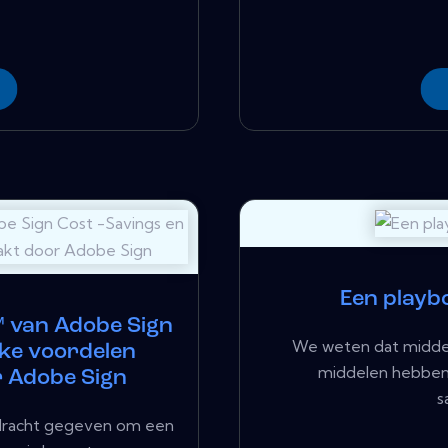
Een playb
™ van Adobe Sign
We weten dat midde
jke voordelen
middelen hebben
r Adobe Sign
s
racht gegeven om een ​​