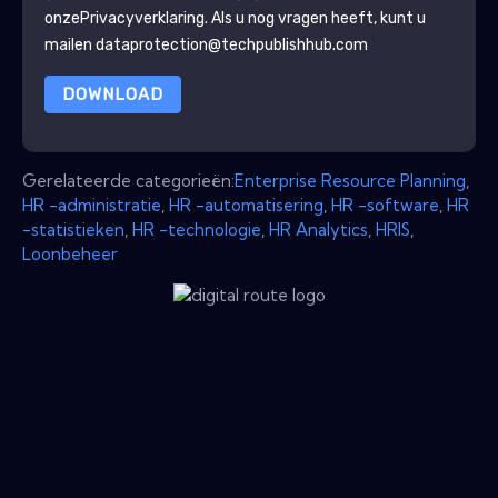
onze
Privacyverklaring
. Als u nog vragen heeft, kunt u
mailen dataprotection@techpublishhub.com
DOWNLOAD
Gerelateerde categorieën:
Enterprise Resource Planning
,
HR -administratie
,
HR -automatisering
,
HR -software
,
HR
-statistieken
,
HR -technologie
,
HR Analytics
,
HRIS
,
Loonbeheer