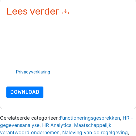
Lees verder
Door dit formulier in te dienen gaat u hiermee akkoord
UKG
contact met u opnemen marketinggerelateerde e-mails of
telefonisch. U kunt zich op elk moment afmelden.
UKG
websites en communicatie is onderworpen aan hun
privacyverklaring.
Door deze bron aan te vragen gaat u akkoord met onze
gebruiksvoorwaarden. Alle gegevens zijn beschermd door
onze
Privacyverklaring
. Als u nog vragen heeft, kunt u mailen
dataprotection@techpublishhub.com
DOWNLOAD
Gerelateerde categorieën:
Functioneringsgesprekken
,
HR -
gegevensanalyse
,
HR Analytics
,
Maatschappelijk
verantwoord ondernemen
,
Naleving van de regelgeving
,