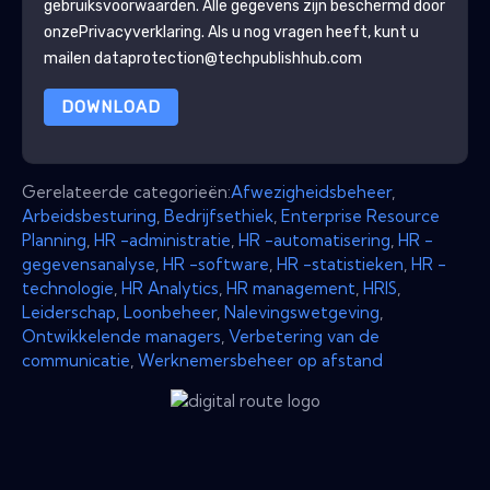
gebruiksvoorwaarden. Alle gegevens zijn beschermd door
onze
Privacyverklaring
. Als u nog vragen heeft, kunt u
mailen dataprotection@techpublishhub.com
DOWNLOAD
Gerelateerde categorieën:
Afwezigheidsbeheer
,
Arbeidsbesturing
,
Bedrijfsethiek
,
Enterprise Resource
Planning
,
HR -administratie
,
HR -automatisering
,
HR -
gegevensanalyse
,
HR -software
,
HR -statistieken
,
HR -
technologie
,
HR Analytics
,
HR management
,
HRIS
,
Leiderschap
,
Loonbeheer
,
Nalevingswetgeving
,
Ontwikkelende managers
,
Verbetering van de
communicatie
,
Werknemersbeheer op afstand