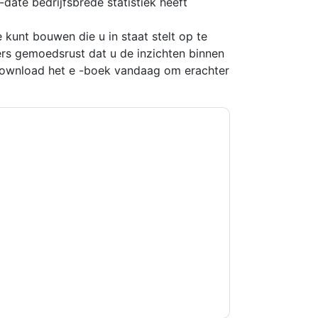
ate bedrijfsbrede statistiek heeft
kunt bouwen die u in staat stelt op te
ders gemoedsrust dat u de inzichten binnen
 Download het e -boek vandaag om erachter
kkoord
SAGE
contact met u opnemen
U kunt zich op elk moment afmelden.
SAGE
n privacyverklaring.
et onze gebruiksvoorwaarden. Alle gegevens
 u nog vragen heeft, kunt u mailen