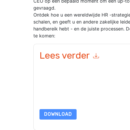
CEO op een bepaald moment om een ​​up-to-d
gevraagd.
Ontdek hoe u een wereldwijde HR -strategie 
schalen, en geeft u en andere zakelijke lei
handbereik hebt - en de juiste processen.
te komen:
Lees verder
Door dit formulier in te dienen gaat u hiermee a
marketinggerelateerde e-mails of telefonisch. 
websites en communicatie is onderworpen aan hu
Door deze bron aan te vragen gaat u akkoord m
zijn beschermd door onze
Privacyverklaring
. Als
dataprotection@techpublishhub.com
DOWNLOAD