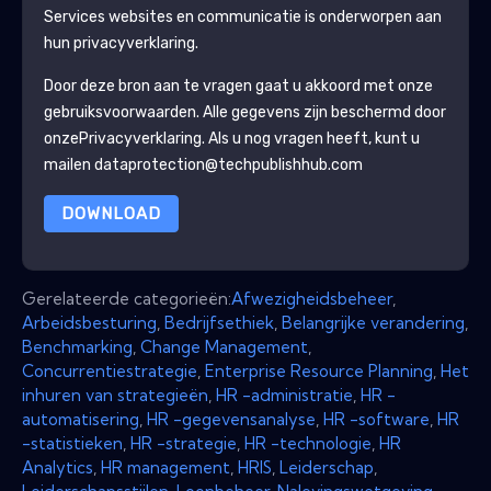
Services
websites en communicatie is onderworpen aan
hun privacyverklaring.
Door deze bron aan te vragen gaat u akkoord met onze
gebruiksvoorwaarden. Alle gegevens zijn beschermd door
onze
Privacyverklaring
. Als u nog vragen heeft, kunt u
mailen dataprotection@techpublishhub.com
DOWNLOAD
Gerelateerde categorieën:
Afwezigheidsbeheer
,
Arbeidsbesturing
,
Bedrijfsethiek
,
Belangrijke verandering
,
Benchmarking
,
Change Management
,
Concurrentiestrategie
,
Enterprise Resource Planning
,
Het
inhuren van strategieën
,
HR -administratie
,
HR -
automatisering
,
HR -gegevensanalyse
,
HR -software
,
HR
-statistieken
,
HR -strategie
,
HR -technologie
,
HR
Analytics
,
HR management
,
HRIS
,
Leiderschap
,