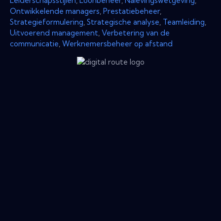
Leiderschapsstijlen
,
Loonbeheer
,
Nalevingswetgeving
,
Ontwikkelende managers
,
Prestatiebeheer
,
Strategieformulering
,
Strategische analyse
,
Teamleiding
,
Uitvoerend management
,
Verbetering van de
communicatie
,
Werknemersbeheer op afstand