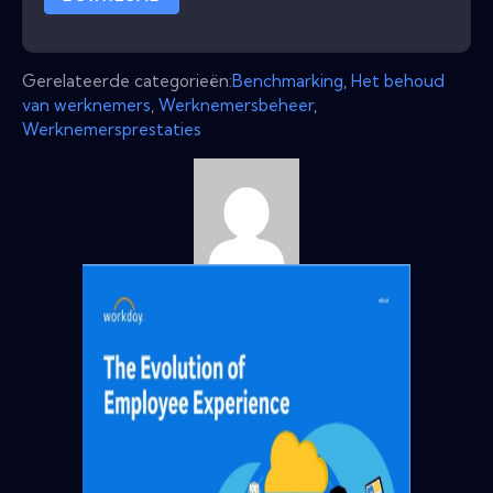
Gerelateerde categorieën:
Benchmarking
,
Het behoud
van werknemers
,
Werknemersbeheer
,
Werknemersprestaties