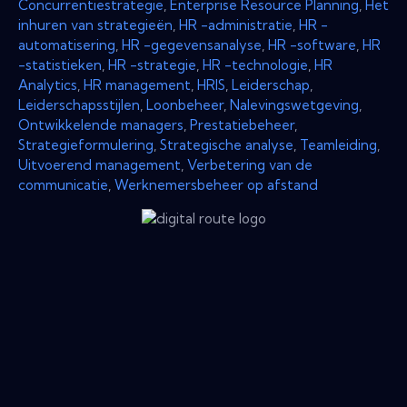
Concurrentiestrategie
,
Enterprise Resource Planning
,
Het
inhuren van strategieën
,
HR -administratie
,
HR -
automatisering
,
HR -gegevensanalyse
,
HR -software
,
HR
-statistieken
,
HR -strategie
,
HR -technologie
,
HR
Analytics
,
HR management
,
HRIS
,
Leiderschap
,
Leiderschapsstijlen
,
Loonbeheer
,
Nalevingswetgeving
,
Ontwikkelende managers
,
Prestatiebeheer
,
Strategieformulering
,
Strategische analyse
,
Teamleiding
,
Uitvoerend management
,
Verbetering van de
communicatie
,
Werknemersbeheer op afstand