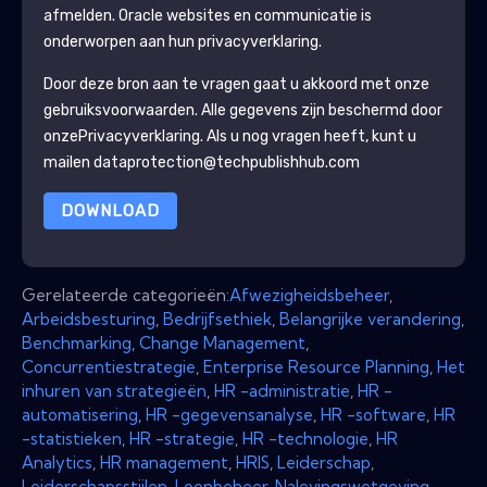
afmelden.
Oracle
websites en communicatie is
onderworpen aan hun privacyverklaring.
Door deze bron aan te vragen gaat u akkoord met onze
gebruiksvoorwaarden. Alle gegevens zijn beschermd door
onze
Privacyverklaring
. Als u nog vragen heeft, kunt u
mailen dataprotection@techpublishhub.com
DOWNLOAD
Gerelateerde categorieën:
Afwezigheidsbeheer
,
Arbeidsbesturing
,
Bedrijfsethiek
,
Belangrijke verandering
,
Benchmarking
,
Change Management
,
Concurrentiestrategie
,
Enterprise Resource Planning
,
Het
inhuren van strategieën
,
HR -administratie
,
HR -
automatisering
,
HR -gegevensanalyse
,
HR -software
,
HR
-statistieken
,
HR -strategie
,
HR -technologie
,
HR
Analytics
,
HR management
,
HRIS
,
Leiderschap
,
Leiderschapsstijlen
,
Loonbeheer
,
Nalevingswetgeving
,