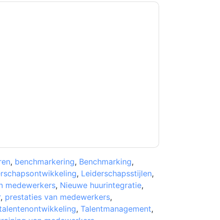
kkoord
Workday South Af
contact met u
fonisch. U kunt zich op elk moment afmelden.
onderworpen aan hun privacyverklaring.
et onze gebruiksvoorwaarden. Alle gegevens
 u nog vragen heeft, kunt u mailen
ren
,
benchmarkering
,
Benchmarking
,
erschapsontwikkeling
,
Leiderschapsstijlen
,
an medewerkers
,
Nieuwe huurintegratie
,
r
,
prestaties van medewerkers
,
talentenontwikkeling
,
Talentmanagement
,