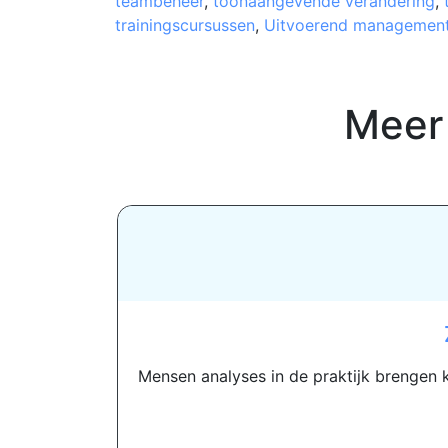
teambeheer
,
toonaangevende verandering
,
trainingscursussen
,
Uitvoerend managemen
Meer
Mensen analyses in de praktijk brengen ka