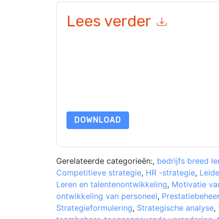
Lees verder
Door dit formulier in te dienen gaat u hiermee a
opnemen marketinggerelateerde e-mails of tele
Workday South Af
websites en communicatie is 
Door deze bron aan te vragen gaat u akkoord m
zijn beschermd door onze
Privacyverklaring
. Als
dataprotection@techpublishhub.com
DOWNLOAD
Gerelateerde categorieën:
,
bedrijfs breed le
Competitieve strategie
,
HR -strategie
,
Leid
Leren en talentenontwikkeling
,
Motivatie v
ontwikkeling van personeel
,
Prestatiebehee
Strategieformulering
,
Strategische analyse
,