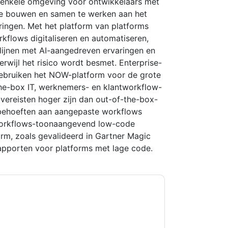
 enkele omgeving voor ontwikkelaars met
 te bouwen en samen te werken aan het
ringen. Met het platform van platforms
rkflows digitaliseren en automatiseren,
lijnen met AI-aangedreven ervaringen en
rwijl het risico wordt besmet. Enterprise-
 gebruiken het NOW-platform voor de grote
the-box IT, werknemers- en klantworkflow-
-vereisten hoger zijn dan out-of-the-box-
behoeften aan aangepaste workflows
Workflows-toonaangevend low-code
orm, zoals gevalideerd in Gartner Magic
pporten voor platforms met lage code.
kkoord
ServiceNow
contact met u opnemen
U kunt zich op elk moment afmelden.