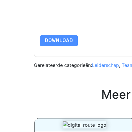
ServiceNow
websites en communicatie is onderw
Door deze bron aan te vragen gaat u akkoord m
zijn beschermd door onze
Privacyverklaring
. Als
dataprotection@techpublishhub.com
DOWNLOAD
Gerelateerde categorieën:
Leiderschap
,
Team
Meer