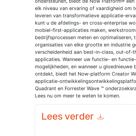
ondersteunen, biedt de Now Platform® een
elk niveau van ervaring of vaardigheid om
leveren van transformatieve applicatie-erva
kunt u de afdelings- en cross-enterprise wo
mobiel-first-applicaties maken, werkstroom
bedrijfsprocessen meten en optimaliseren, te
organisaties van elke grootte en industrie
verscheidenheid aan best-in-class, out-of-
applicaties. Wanneer uw functie- en functie
mogelijkheden, en wanneer u gloednieuwe 
ontdekt, biedt het Now-platform Creator 
applicatie-ontwikkelingsontwikkelingsplatf
Quadrant en Forrester Wave ™ onderzoeksra
Lees nu om meer te weten te komen.
Lees verder
Door dit formulier in te dienen gaat u hiermee a
marketinggerelateerde e-mails of telefonisch. 