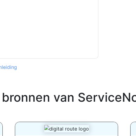
orpen aan hun privacyverklaring.
et onze gebruiksvoorwaarden. Alle gegevens
 u nog vragen heeft, kunt u mailen
leiding
 bronnen van
ServiceN