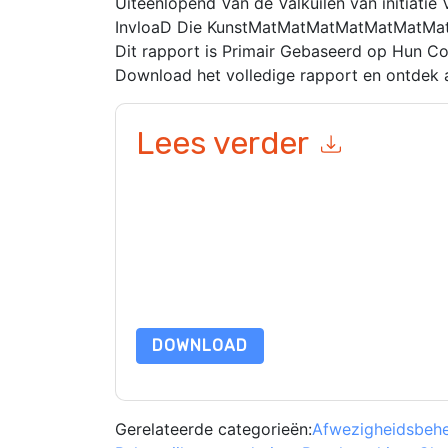
Uiteenlopend Van de Valkuilen van initiat
InvloaD Die KunstMatMatMatMatMatMatM
Dit rapport is Primair Gebaseerd op Hun Co
Download het volledige rapport en ontdek al
Lees verder
Door dit formulier in te dienen gaat u hiermee a
marketinggerelateerde e-mails of telefonisch. 
websites en communicatie is onderworpen aan hu
Door deze bron aan te vragen gaat u akkoord m
zijn beschermd door onze
Privacyverklaring
. Als
dataprotection@techpublishhub.com
DOWNLOAD
Gerelateerde categorieën:
Afwezigheidsbehe