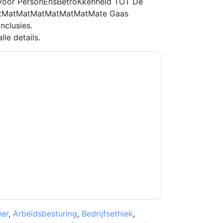
ie Voor PersonEnsBetroKkenheid TOT De
atMatMatMatMatMatMatMate Gaas
nclusies.
le details.
kkoord
Oracle
contact met u opnemen
U kunt zich op elk moment afmelden.
Oracle
n privacyverklaring.
et onze gebruiksvoorwaarden. Alle gegevens
 u nog vragen heeft, kunt u mailen
er
,
Arbeidsbesturing
,
Bedrijfsethiek
,