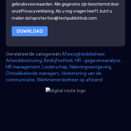
gebruiksvoorwaarden. Alle gegevens zijn beschermd door
onze
Privacyverklaring
. Als u nog vragen heeft, kunt u
mailen dataprotection@techpublishhub.com
DOWNLOAD
Gerelateerde categorieën:
Afwezigheidsbeheer
,
Arbeidsbesturing
,
Bedrijfsethiek
,
HR -gegevensanalyse
,
HR management
,
Leiderschap
,
Nalevingswetgeving
,
Ontwikkelende managers
,
Verbetering van de
communicatie
,
Werknemersbeheer op afstand