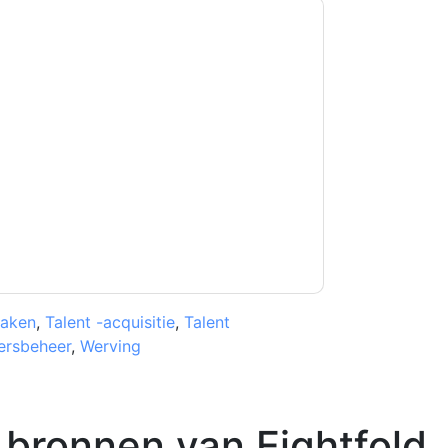
kkoord
Eightfold
contact met u opnemen
U kunt zich op elk moment afmelden.
Eightfold
n privacyverklaring.
et onze gebruiksvoorwaarden. Alle gegevens
 u nog vragen heeft, kunt u mailen
zaken
,
Talent -acquisitie
,
Talent
rsbeheer
,
Werving
 bronnen van
Eightfold