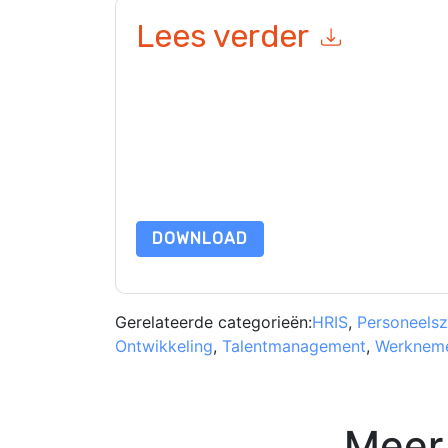
Lees verder
Door dit formulier in te dienen gaat u hiermee a
marketinggerelateerde e-mails of telefonisch. 
websites en communicatie is onderworpen aan hu
Door deze bron aan te vragen gaat u akkoord m
zijn beschermd door onze
Privacyverklaring
. Als
dataprotection@techpublishhub.com
DOWNLOAD
Gerelateerde categorieën:
HRIS
,
Personeels
Ontwikkeling
,
Talentmanagement
,
Werkneme
Meer