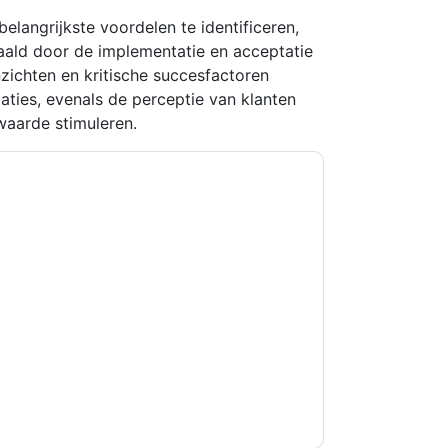
angrijkste voordelen te identificeren,
haald door de implementatie en acceptatie
zichten en kritische succesfactoren
ties, evenals de perceptie van klanten
waarde stimuleren.
kkoord
Oracle
contact met u opnemen
U kunt zich op elk moment afmelden.
Oracle
n privacyverklaring.
et onze gebruiksvoorwaarden. Alle gegevens
 u nog vragen heeft, kunt u mailen