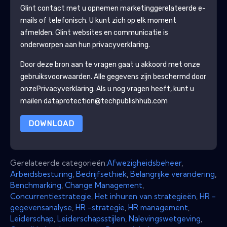
Glint
contact met u opnemen marketinggerelateerde e-
mails of telefonisch. U kunt zich op elk moment
afmelden.
Glint
websites en communicatie is
onderworpen aan hun privacyverklaring.
Door deze bron aan te vragen gaat u akkoord met onze
gebruiksvoorwaarden. Alle gegevens zijn beschermd door
onze
Privacyverklaring
. Als u nog vragen heeft, kunt u
mailen dataprotection@techpublishhub.com
DOWNLOAD
Gerelateerde categorieën:
Afwezigheidsbeheer
,
Arbeidsbesturing
,
Bedrijfsethiek
,
Belangrijke verandering
,
Benchmarking
,
Change Management
,
Concurrentiestrategie
,
Het inhuren van strategieën
,
HR -
gegevensanalyse
,
HR -strategie
,
HR management
,
Leiderschap
,
Leiderschapsstijlen
,
Nalevingswetgeving
,