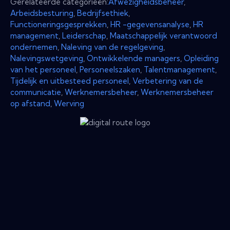
Gerelateerde categorieën:
Afwezigheidsbeheer
,
Arbeidsbesturing
,
Bedrijfsethiek
,
Functioneringsgesprekken
,
HR -gegevensanalyse
,
HR
management
,
Leiderschap
,
Maatschappelijk verantwoord
ondernemen
,
Naleving van de regelgeving
,
Nalevingswetgeving
,
Ontwikkelende managers
,
Opleiding
van het personeel
,
Personeelszaken
,
Talentmanagement
,
Tijdelijk en uitbesteed personeel
,
Verbetering van de
communicatie
,
Werknemersbeheer
,
Werknemersbeheer
op afstand
,
Werving